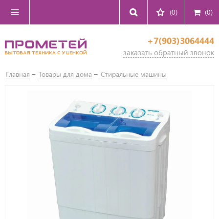
(0)
(
0
)
+7(903)3064444
заказать обратный звонок
Главная
Товары для дома
Стиральные машины