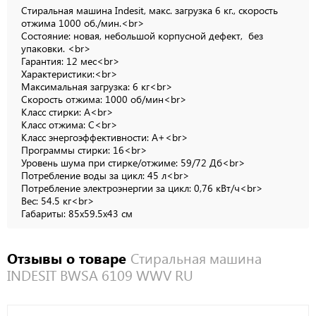
Стиральная машина Indesit, макс. загрузка 6 кг., скорость
отжима 1000 об./мин.<br>
Состояние: новая, небольшой корпусной дефект, без
упаковки. <br>
Гарантия: 12 мес<br>
Характеристики:<br>
Максимальная загрузка: 6 кг<br>
Скорость отжима: 1000 об/мин<br>
Класс стирки: A<br>
Класс отжима: C<br>
Класс энергоэффективности: A+<br>
Программы стирки: 16<br>
Уровень шума при стирке/отжиме: 59/72 Дб<br>
Потребление воды за цикл: 45 л<br>
Потребление электроэнергии за цикл: 0,76 кВт/ч<br>
Вес: 54.5 кг<br>
Габариты: 85x59.5x43 см
Отзывы о товаре
Стиральная машина
INDESIT BWSA 6109 WWV RU