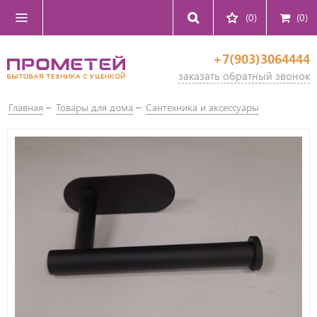
(0)
(
0
)
+7(903)3064444
заказать обратный звонок
Главная
Товары для дома
Сантехника и аксессуары