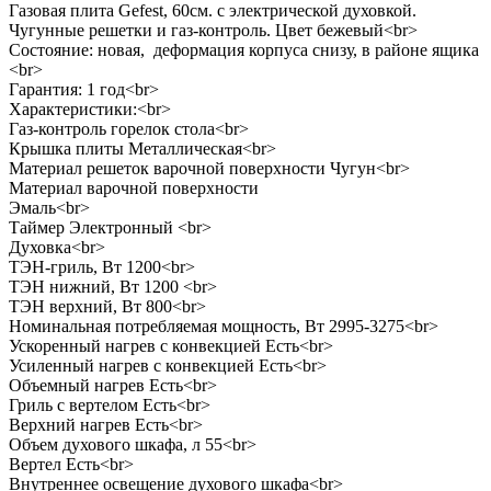
Газовая плита Gefest, 60см. с электрической духовкой.
Чугунные решетки и газ-контроль. Цвет бежевый<br>
Состояние: новая, деформация корпуса снизу, в районе ящика
<br>
Гарантия: 1 год<br>
Характеристики:<br>
Газ-контроль горелок стола<br>
Крышка плиты Металлическая<br>
Материал решеток варочной поверхности Чугун<br>
Материал варочной поверхности
Эмаль<br>
Таймер Электронный <br>
Духовка<br>
ТЭН-гриль, Вт 1200<br>
ТЭН нижний, Вт 1200 <br>
ТЭН верхний, Вт 800<br>
Номинальная потребляемая мощность, Вт 2995-3275<br>
Ускоренный нагрев с конвекцией Есть<br>
Усиленный нагрев с конвекцией Есть<br>
Объемный нагрев Есть<br>
Гриль с вертелом Есть<br>
Верхний нагрев Есть<br>
Объем духового шкафа, л 55<br>
Вертел Есть<br>
Внутреннее освещение духового шкафа<br>