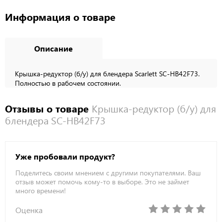
Информация о товаре
Описание
Крышка-редуктор (б/у) для блендера Scarlett SC-HB42F73.
Полностью в рабочем состоянии.
Отзывы о товаре
Крышка-редуктор (б/у) для
блендера SC-HB42F73
Уже пробовали продукт?
Поделитесь своим мнением с другими покупателями. Ваш
отзыв может помочь кому-то в выборе. Это не займет
много времени!
Оценка