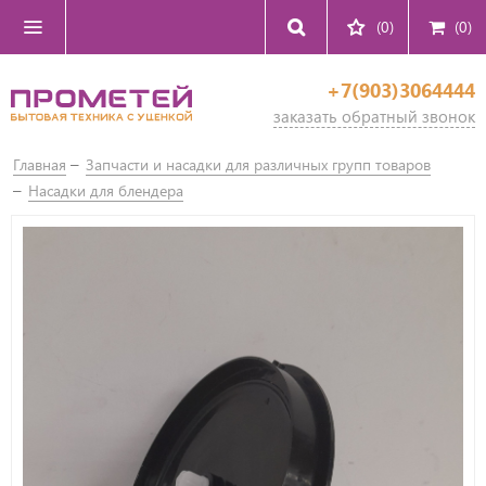
(0)
(
0
)
+7(903)3064444
заказать обратный звонок
Главная
Запчасти и насадки для различных групп товаров
Насадки для блендера