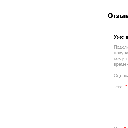
Отзыв
Уже 
Подели
покупа
кому-т
време
Оценк
Текст