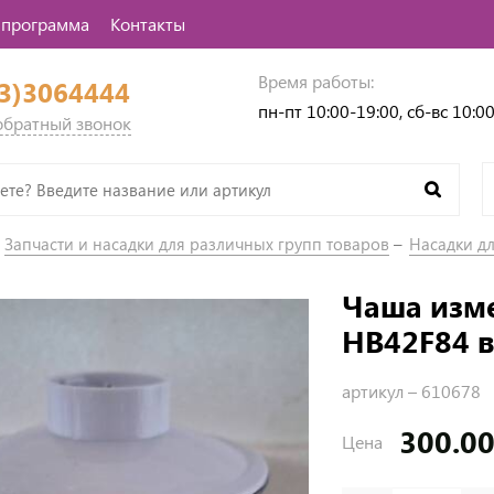
 программа
Контакты
Время работы:
3)3064444
пн-пт 10:00-19:00, сб-вс 10:0
 обратный звонок
Запчасти и насадки для различных групп товаров
Насадки д
Чаша изме
HB42F84 в
артикул –
610678
300.00
Цена