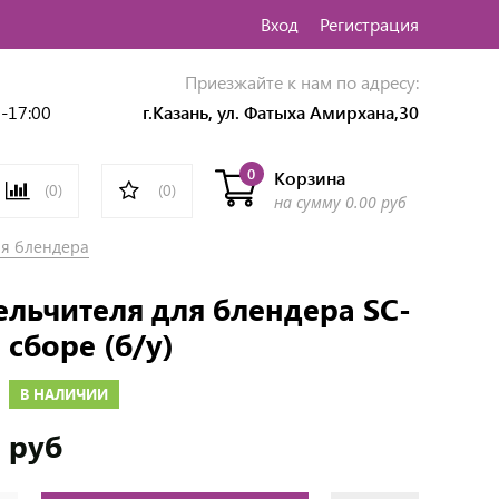
Вход
Регистрация
Приезжайте к нам по адресу:
0-17:00
г.Казань, ул. Фатыха Амирхана,30
0
Корзина
(0)
(0)
на сумму
0.00 руб
ля блендера
льчителя для блендера SC-
 сборе (б/у)
В НАЛИЧИИ
 руб