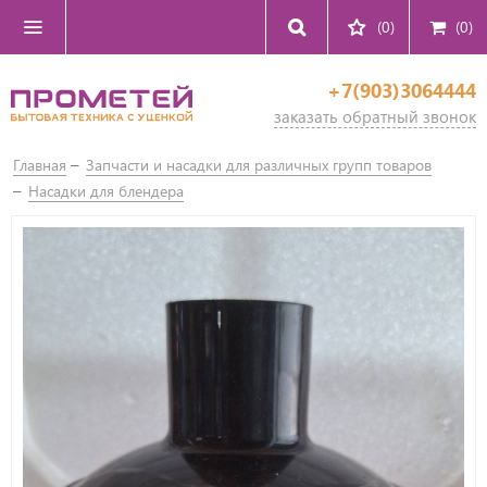
(0)
(
0
)
+7(903)3064444
заказать обратный звонок
Главная
Запчасти и насадки для различных групп товаров
Насадки для блендера