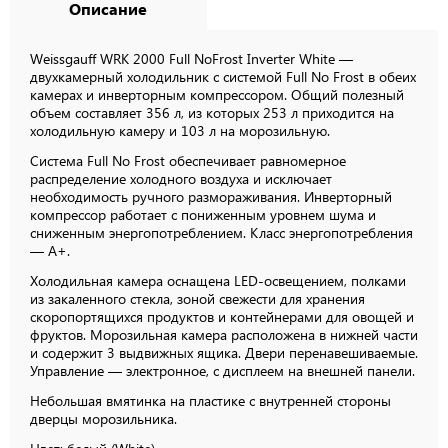
Описание
Weissgauff WRK 2000 Full NoFrost Inverter White —
двухкамерный холодильник с системой Full No Frost в обеих
камерах и инверторным компрессором. Общий полезный
объем составляет 356 л, из которых 253 л приходится на
холодильную камеру и 103 л на морозильную.
Система Full No Frost обеспечивает равномерное
распределение холодного воздуха и исключает
необходимость ручного размораживания. Инверторный
компрессор работает с пониженным уровнем шума и
сниженным энергопотреблением. Класс энергопотребления
— A+.
Холодильная камера оснащена LED-освещением, полками
из закаленного стекла, зоной свежести для хранения
скоропортящихся продуктов и контейнерами для овощей и
фруктов. Морозильная камера расположена в нижней части
и содержит 3 выдвижных ящика. Двери перенавешиваемые.
Управление — электронное, с дисплеем на внешней панели.
Небольшая вмятинка на пластике с внутренней стороны
дверцы морозильника.