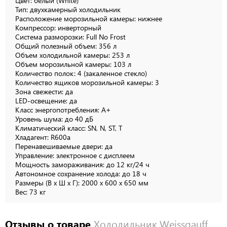
Цвет: белый (White)
Тип: двухкамерный холодильник
Расположение морозильной камеры: нижнее
Компрессор: инверторный
Система разморозки: Full No Frost
Общий полезный объем: 356 л
Объем холодильной камеры: 253 л
Объем морозильной камеры: 103 л
Количество полок: 4 (закаленное стекло)
Количество ящиков морозильной камеры: 3
Зона свежести: да
LED-освещение: да
Класс энергопотребления: A+
Уровень шума: до 40 дБ
Климатический класс: SN, N, ST, T
Хладагент: R600a
Перенавешиваемые двери: да
Управление: электронное с дисплеем
Мощность замораживания: до 12 кг/24 ч
Автономное сохранение холода: до 18 ч
Размеры (В x Ш x Г): 2000 x 600 x 650 мм
Вес: 73 кг
Отзывы о товаре
Холодильник Weissgauff