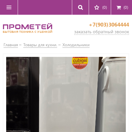
(0)
(
0
)
+7(903)3064444
заказать обратный звонок
Главная
Товары для кухни.
Холодильники